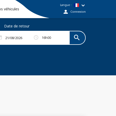
Langue :
s véhicules
Connexion
Date de retour
search
Rechercher
schedule
range
16h00