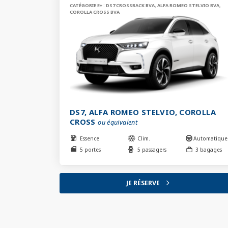
CATÉGORIE E+ : DS7 CROSSBACK BVA, ALFA ROMEO STELVIO BVA,
COROLLA CROSS BVA
DS7, ALFA ROMEO STELVIO, COROLLA
CROSS
ou équivalent
Essence
Clim.
Automatique
5 portes
5 passagers
3 bagages
JE RÉSERVE
arrow_forward_ios