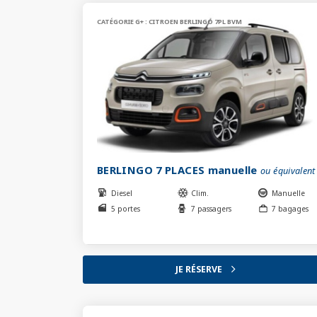
CATÉGORIE G+ : CITROEN BERLINGO 7PL BVM
BERLINGO 7 PLACES manuelle
ou équivalent
Diesel
Clim.
Manuelle
5 portes
7 passagers
7 bagages
JE RÉSERVE
arrow_forward_ios