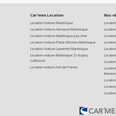
Car'men Location
Nos v
Location Voiture Martinique
Locatio
Location Voiture Aéroport Martinique
Locatio
Location Voiture Martinique pas cher
Location
Location Voiture Place d'Armes Martinique
Locatio
Location Voiture Lamentin Martinique
Location
Location voiture Martinique ZI Acajou
Locatio
Californie
Locatio
Location voiture Fort de France
Locatio
Martini
Locatio
Locatio
Locatio