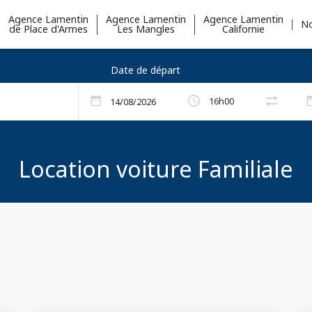
Agence Lamentin
Agence Lamentin
Agence Lamentin
No
de Place d'Armes
Les Mangles
Californie
Date de départ
arrow_right_alt
schedule
date_range
date_
16h00
arrow_right_alt
Location voiture Familiale