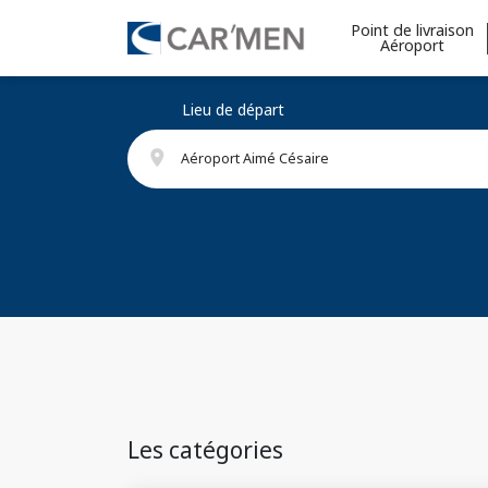
Point de livraison
Aéroport
Lieu de départ
place
Aéroport Aimé Césaire
Les catégories