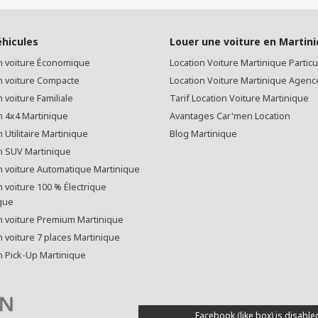
éhicules
Louer une voiture en Martin
n voiture Économique
Location Voiture Martinique Particu
n voiture Compacte
Location Voiture Martinique Agenc
 voiture Familiale
Tarif Location Voiture Martinique
n 4x4 Martinique
Avantages Car'men Location
 Utilitaire Martinique
Blog Martinique
n SUV Martinique
n voiture Automatique Martinique
n voiture 100 % Électrique
que
n voiture Premium Martinique
n voiture 7 places Martinique
n Pick-Up Martinique
Facebook (like box) is disable