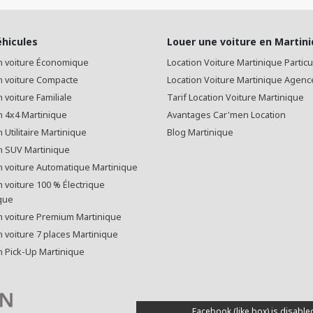
éhicules
Louer une voiture en Martin
n voiture Économique
Location Voiture Martinique Particu
n voiture Compacte
Location Voiture Martinique Agenc
 voiture Familiale
Tarif Location Voiture Martinique
n 4x4 Martinique
Avantages Car'men Location
 Utilitaire Martinique
Blog Martinique
n SUV Martinique
n voiture Automatique Martinique
n voiture 100 % Électrique
que
n voiture Premium Martinique
n voiture 7 places Martinique
n Pick-Up Martinique
Facebook (like box) is disable