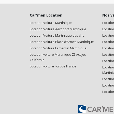
Car'men Location
Nos v
Location Voiture Martinique
Locatio
Location Voiture Aéroport Martinique
Locatio
Location Voiture Martinique pas cher
Location
Location Voiture Place d'Armes Martinique
Locatio
Location Voiture Lamentin Martinique
Location
Location voiture Martinique ZI Acajou
Locatio
Californie
Locatio
Location voiture Fort de France
Locatio
Martini
Locatio
Locatio
Locatio