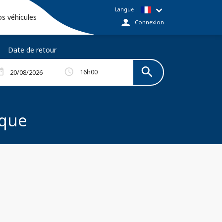
Langue :
s véhicules
Connexion
Date de retour
search
Rechercher
schedule
range
16h00
ique