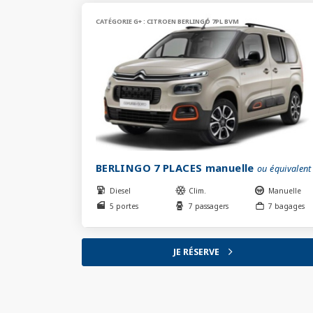
CATÉGORIE G+ : CITROEN BERLINGO 7PL BVM
BERLINGO 7 PLACES manuelle
ou équivalent
Diesel
Clim.
Manuelle
5 portes
7 passagers
7 bagages
JE RÉSERVE
arrow_forward_ios