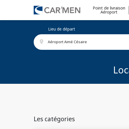
Point de livraison
Aéroport
Lieu de départ
place
Aéroport Aimé Césaire
Loc
Les catégories