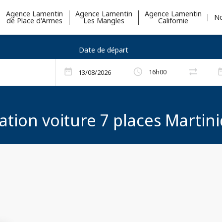
Agence Lamentin
Agence Lamentin
Agence Lamentin
No
de Place d'Armes
Les Mangles
Californie
Date de départ
arrow_right_alt
schedule
date_range
date_
16h00
arrow_right_alt
ation voiture 7 places Martin