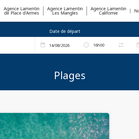
Agence Lamentin
Agence Lamentin
Agence Lamentin
No
de Place d'Armes
Les Mangles
Californie
Date de départ
arrow_right_alt
schedule
date_range
date_
16h00
arrow_right_alt
Plages