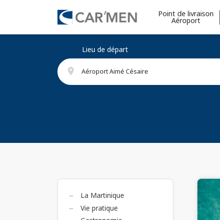
Point de livraison
Aéroport
Lieu de départ
place
Aéroport Aimé Césaire
La Martinique
Liste des catégories
Vie pratique