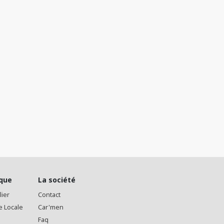
ique
La société
lier
Contact
e Locale
Car'men
Faq