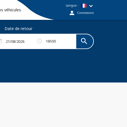
Langue :
s véhicules
Connexion
Date de retour
search
Rechercher
schedule
range
16h00